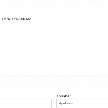
 LA BOYERA 60 M2
*
Apellidos