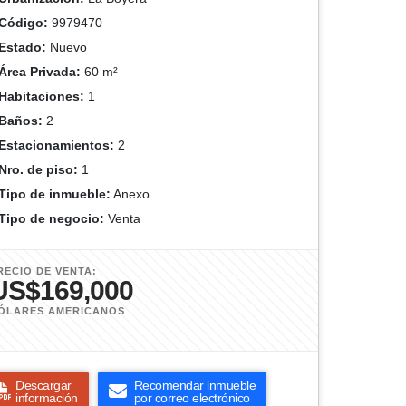
Código:
9979470
Estado:
Nuevo
Área Privada:
60 m²
Habitaciones:
1
Baños:
2
Estacionamientos:
2
Nro. de piso:
1
Tipo de inmueble:
Anexo
Tipo de negocio:
Venta
RECIO DE VENTA:
US$169,000
ÓLARES AMERICANOS
Descargar
Recomendar inmueble
información
por correo electrónico