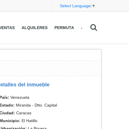
Select Language
▼
VENTAS
ALQUILERES
PERMUTA
-
etalles del inmueble
País:
Venezuela
Estado:
Miranda - Dtto. Capital
Ciudad:
Caracas
Municipio:
El Hatillo
Urbanización:
La Boyera