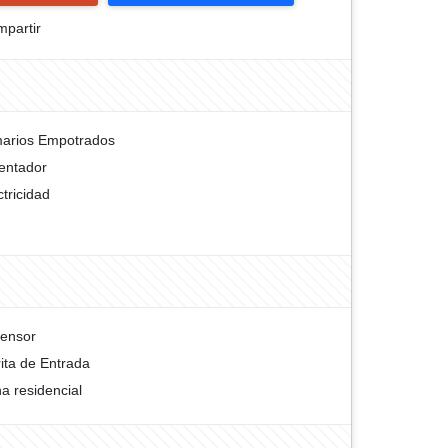
partir
arios Empotrados
entador
ctricidad
ensor
ita de Entrada
a residencial