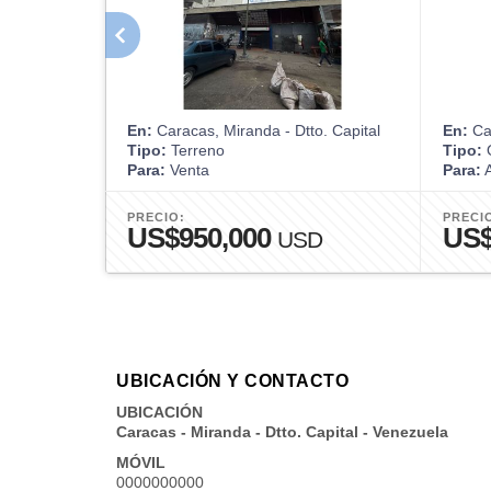
En:
Caracas, Miranda - Dtto. Capital
En:
Car
Tipo:
Terreno
Tipo:
O
Para:
Venta
Para:
A
PRECIO:
PRECI
US$950,000
US
USD
UBICACIÓN Y CONTACTO
UBICACIÓN
Caracas - Miranda - Dtto. Capital - Venezuela
MÓVIL
0000000000