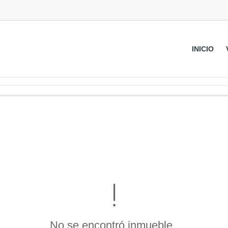
INICIO
No se encontró inmueble .