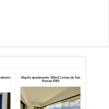
ratorios
Alquilo apartamento 316m2 Lomas de San
Casa en ven
Roman 8369