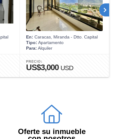
pital
En:
Caracas, Miranda - Dtto. Capital
En:
Caracas,
Tipo:
Apartamento
Tipo:
Casa
Para:
Alquiler
Para:
Venta
PRECIO:
PRECIO:
US$3,000
US$65
USD
Oferte su inmueble
con nosotros