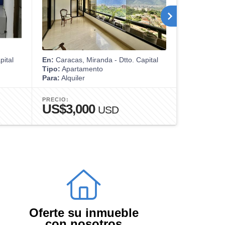
pital
En:
Caracas, Miranda - Dtto. Capital
En:
Caracas,
Tipo:
Apartamento
Tipo:
Casa
Para:
Alquiler
Para:
Venta
PRECIO:
PRECIO:
US$3,000
US$65
USD
Oferte su inmueble
con nosotros