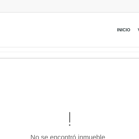
INICIO
No se encontró inmueble .