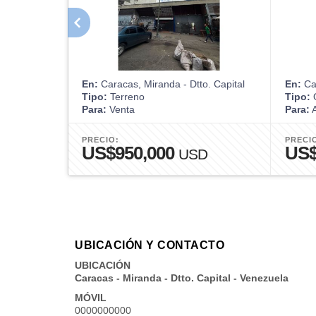
En:
Caracas, Miranda - Dtto. Capital
En:
Car
Tipo:
Terreno
Tipo:
O
Para:
Venta
Para:
A
PRECIO:
PRECI
US$950,000
US
USD
UBICACIÓN Y CONTACTO
UBICACIÓN
Caracas - Miranda - Dtto. Capital - Venezuela
MÓVIL
0000000000