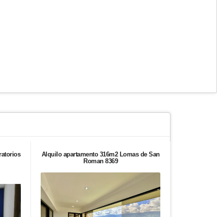
ratorios
Alquilo apartamento 316m2 Lomas de San
Casa en ven
Roman 8369