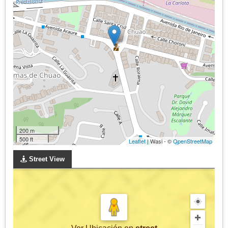
200 m
500 ft
Leaflet
| Wasi - ©
OpenStreetMap
Street View