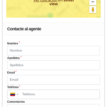
Ver Ubicación
en
street
view
Contacte al agente
*
Nombre
*
Apellidos
*
Email
*
Teléfono
▼
Comentarios