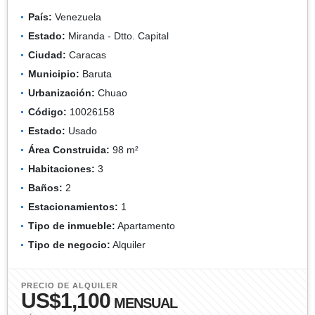
País:
Venezuela
Estado:
Miranda - Dtto. Capital
Ciudad:
Caracas
Municipio:
Baruta
Urbanización:
Chuao
Código:
10026158
Estado:
Usado
Área Construida:
98 m²
Habitaciones:
3
Baños:
2
Estacionamientos:
1
Tipo de inmueble:
Apartamento
Tipo de negocio:
Alquiler
PRECIO DE ALQUILER
US$1,100
MENSUAL