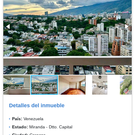
Detalles del inmueble
País:
Venezuela
Estado:
Miranda - Dtto. Capital
Ciudad:
Caracas