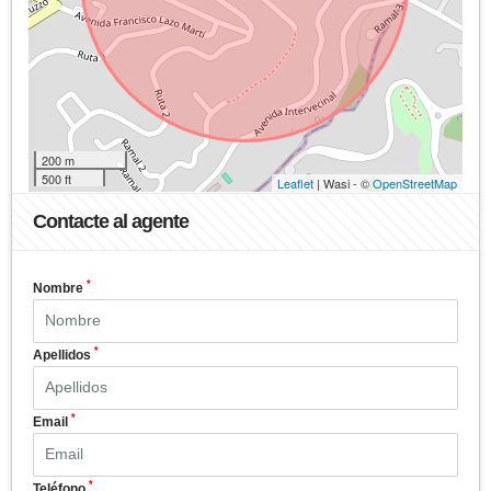
200 m
500 ft
Leaflet
| Wasi - ©
OpenStreetMap
Contacte al agente
*
Nombre
*
Apellidos
*
Email
*
Teléfono