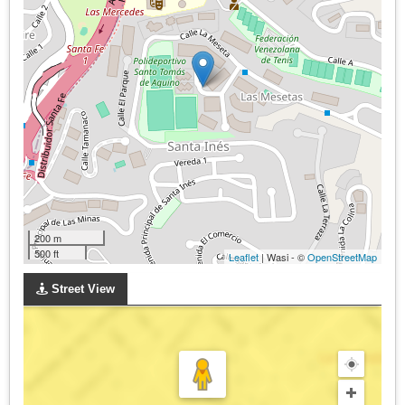
200 m
500 ft
Leaflet
| Wasi - ©
OpenStreetMap
Street View