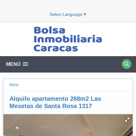
Select Language
▼
MENÚ
Inicio
Alquilo apartamento 268m2 Las
Mesetas de Santa Rosa 1317