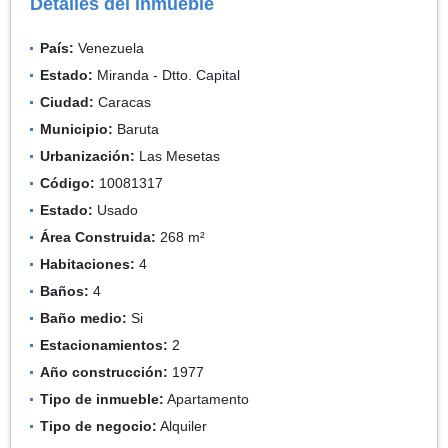
Detalles del inmueble
País:
Venezuela
Estado:
Miranda - Dtto. Capital
Ciudad:
Caracas
Municipio:
Baruta
Urbanización:
Las Mesetas
Código:
10081317
Estado:
Usado
Área Construida:
268 m²
Habitaciones:
4
Baños:
4
Baño medio:
Si
Estacionamientos:
2
Año construcción:
1977
Tipo de inmueble:
Apartamento
Tipo de negocio:
Alquiler