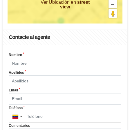
Ver Ubicación
en
street
view
Contacte al agente
*
Nombre
*
Apellidos
*
Email
*
Teléfono
▼
Comentarios