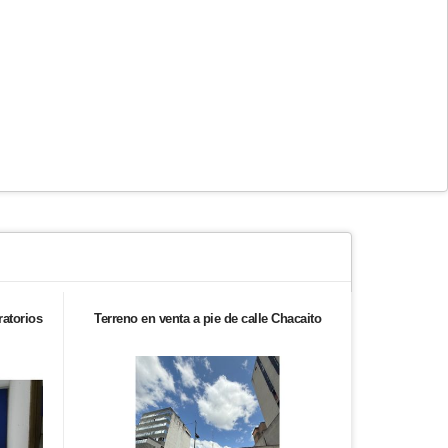
ratorios
Terreno en venta a pie de calle Chacaito
Se ve