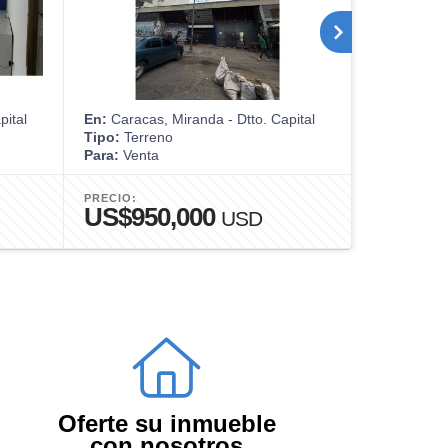
pital
En:
Caracas, Miranda - Dtto. Capital
En:
Caracas,
Tipo:
Terreno
Tipo:
Casa
Para:
Venta
Para:
Venta
PRECIO:
PRECIO:
US$950,000
US$98
USD
Oferte su inmueble
con nosotros