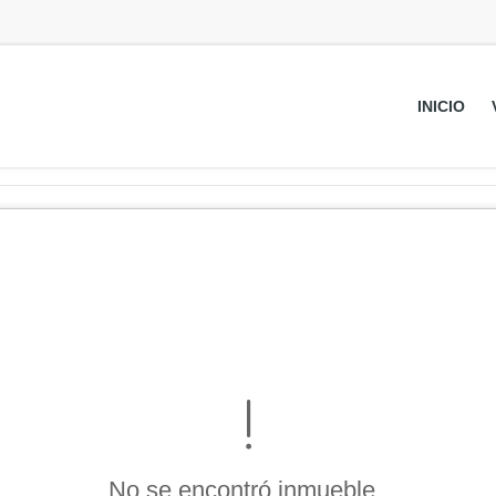
INICIO
No se encontró inmueble .