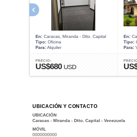
En:
Caracas, Miranda - Dtto. Capital
En:
Car
Tipo:
Oficina
Tipo:
Para:
Alquiler
Para:
V
PRECIO:
PRECI
US$680
US$
USD
UBICACIÓN Y CONTACTO
UBICACIÓN
Caracas - Miranda - Dtto. Capital - Venezuela
MÓVIL
0000000000