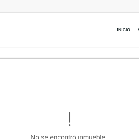
INICIO
No se encontró inmueble .