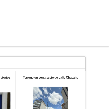
ratorios
Terreno en venta a pie de calle Chacaito
Se ve