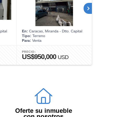
pital
En:
Caracas, Miranda - Dtto. Capital
En:
Caracas,
Tipo:
Terreno
Tipo:
Casa
Para:
Venta
Para:
Venta
PRECIO:
PRECIO:
US$950,000
US$98
USD
Oferte su inmueble
con nosotros