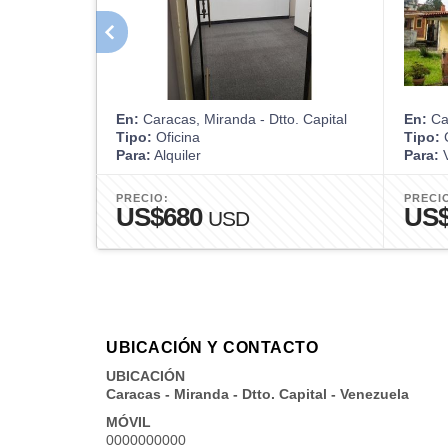
En:
Caracas, Miranda - Dtto. Capital
En:
Car
Tipo:
Oficina
Tipo:
Para:
Alquiler
Para:
V
PRECIO:
PRECI
US$680
US$
USD
UBICACIÓN Y CONTACTO
UBICACIÓN
Caracas - Miranda - Dtto. Capital - Venezuela
MÓVIL
0000000000