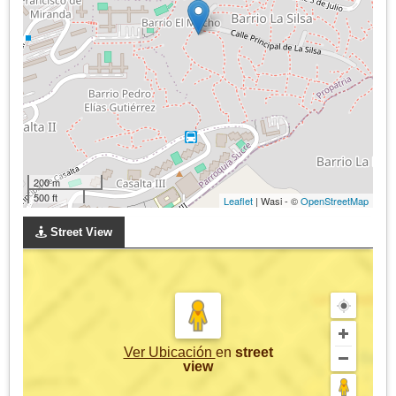
200 m
500 ft
Leaflet
| Wasi - ©
OpenStreetMap
Street View
Ver Ubicación
en
street
view