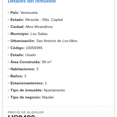
Detalles del inmueble
País:
Venezuela
Estado:
Miranda - Dtto. Capital
Ciudad:
Altos Mirandinos
Municipio:
Los Salias
Urbanización:
San Antonio de Los Altos
Código:
10056985
Estado:
Usado
Área Construida:
98 m²
Habitaciones:
3
Baños:
2
Estacionamientos:
1
Tipo de inmueble:
Apartamento
Tipo de negocio:
Alquiler
PRECIO DE ALQUILER