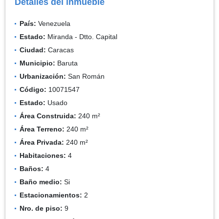
Detalles del inmueble
País:
Venezuela
Estado:
Miranda - Dtto. Capital
Ciudad:
Caracas
Municipio:
Baruta
Urbanización:
San Román
Código:
10071547
Estado:
Usado
Área Construida:
240 m²
Área Terreno:
240 m²
Área Privada:
240 m²
Habitaciones:
4
Baños:
4
Baño medio:
Si
Estacionamientos:
2
Nro. de piso:
9