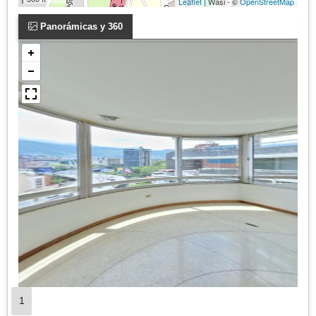
Leaflet
| Wasi - ©
OpenStreetMap
Panorámicas y 360
1