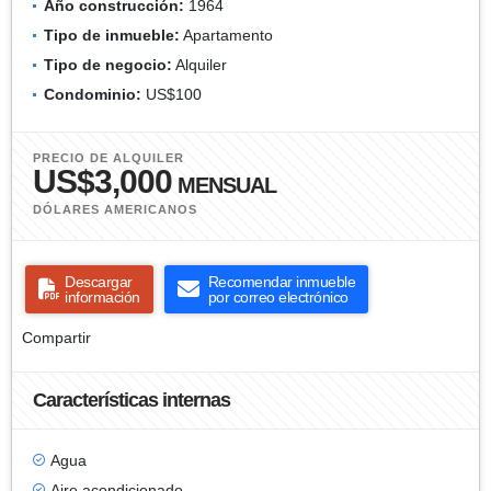
Año construcción:
1964
Tipo de inmueble:
Apartamento
Tipo de negocio:
Alquiler
Condominio:
US$100
PRECIO DE ALQUILER
US$3,000
MENSUAL
DÓLARES AMERICANOS
Descargar
Recomendar inmueble
información
por correo electrónico
Compartir
Características internas
Agua
Aire acondicionado