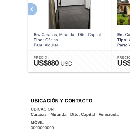
En:
Caracas, Miranda - Dtto. Capital
En:
Car
Tipo:
Oficina
Tipo:
Para:
Alquiler
Para:
V
PRECIO:
PRECI
US$680
US$
USD
UBICACIÓN Y CONTACTO
UBICACIÓN
Caracas - Miranda - Dtto. Capital - Venezuela
MÓVIL
0000000000