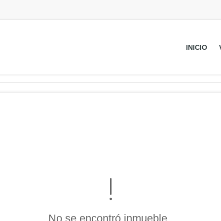
INICIO
No se encontró inmueble .