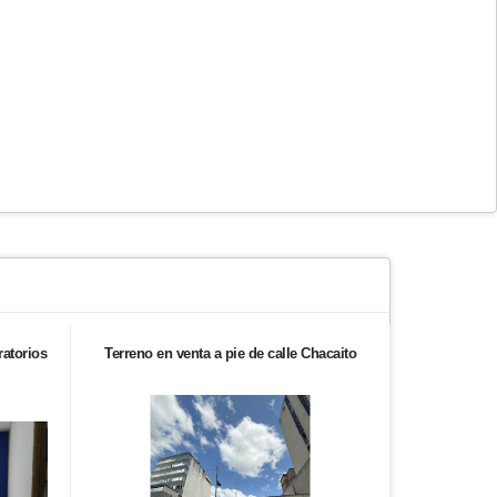
ratorios
Terreno en venta a pie de calle Chacaito
Se ve