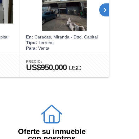
pital
En:
Caracas, Miranda - Dtto. Capital
En:
Caracas,
Tipo:
Terreno
Tipo:
Casa
Para:
Venta
Para:
Venta
PRECIO:
PRECIO:
US$950,000
US$98
USD
Oferte su inmueble
con nosotros