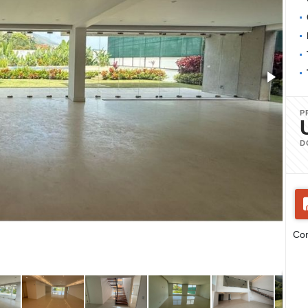
P
D
Com