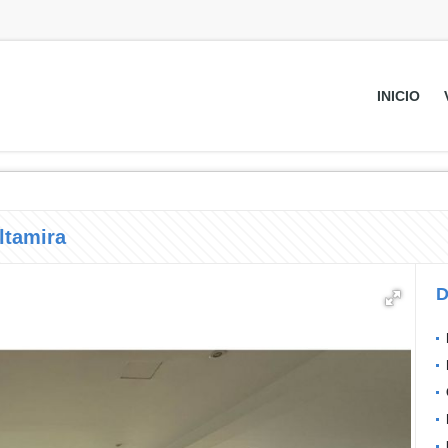
INICIO
ltamira
D