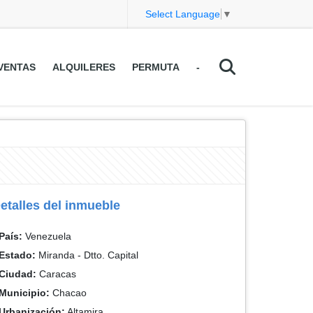
Select Language
▼
VENTAS
ALQUILERES
PERMUTA
-
etalles del inmueble
País:
Venezuela
Estado:
Miranda - Dtto. Capital
Ciudad:
Caracas
Municipio:
Chacao
Urbanización:
Altamira