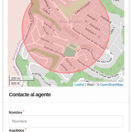
200 m
500 ft
Leaflet
| Wasi - ©
OpenStreetMap
Contacte al agente
*
Nombre
*
Apellidos