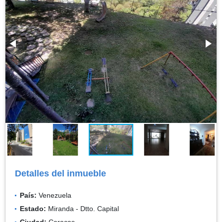
Detalles del inmueble
País:
Venezuela
Estado:
Miranda - Dtto. Capital
Ciudad:
Caracas