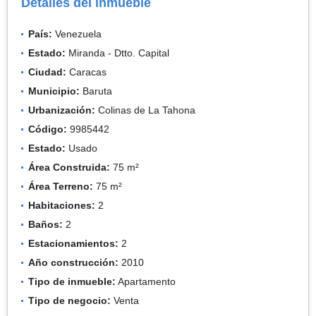
Detalles del inmueble
País:
Venezuela
Estado:
Miranda - Dtto. Capital
Ciudad:
Caracas
Municipio:
Baruta
Urbanización:
Colinas de La Tahona
Código:
9985442
Estado:
Usado
Área Construida:
75 m²
Área Terreno:
75 m²
Habitaciones:
2
Baños:
2
Estacionamientos:
2
Año construcción:
2010
Tipo de inmueble:
Apartamento
Tipo de negocio:
Venta