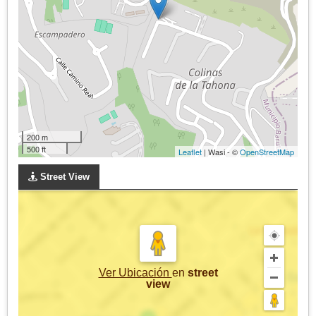
200 m
500 ft
Leaflet
| Wasi - ©
OpenStreetMap
Street View
Ver Ubicación
en
street
view