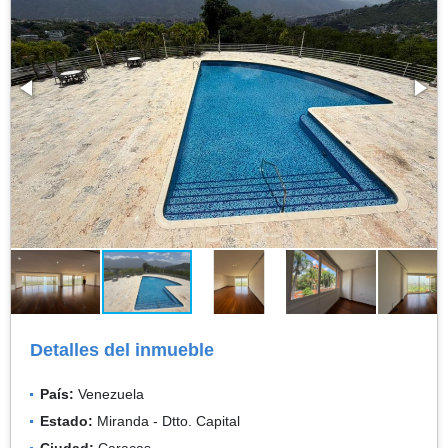
Detalles del inmueble
País:
Venezuela
Estado:
Miranda - Dtto. Capital
Ciudad:
Caracas