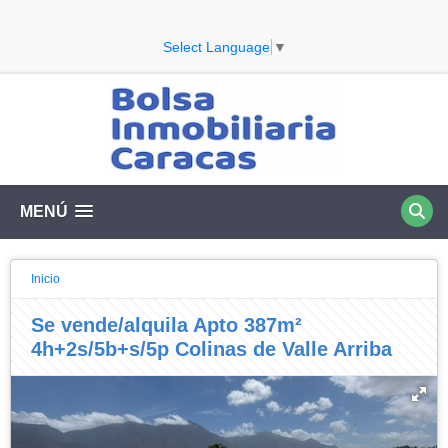
Select Language
▼
MENÚ
Inicio
Se vende/alquila Apto 387m²
4h+2s/5b+s/5p Colinas de Valle Arriba