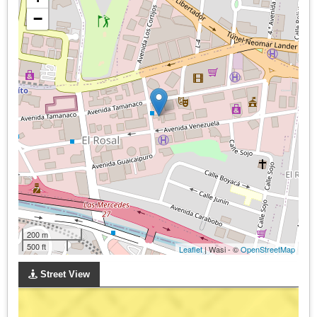
−
200 m
500 ft
Leaflet
| Wasi - ©
OpenStreetMap
Street View