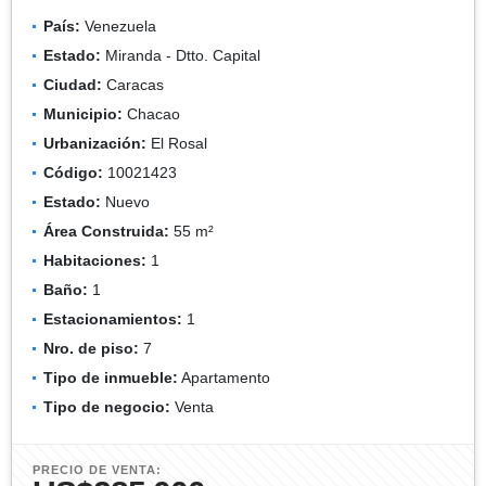
País:
Venezuela
Estado:
Miranda - Dtto. Capital
Ciudad:
Caracas
Municipio:
Chacao
Urbanización:
El Rosal
Código:
10021423
Estado:
Nuevo
Área Construida:
55 m²
Habitaciones:
1
Baño:
1
Estacionamientos:
1
Nro. de piso:
7
Tipo de inmueble:
Apartamento
Tipo de negocio:
Venta
PRECIO DE VENTA: