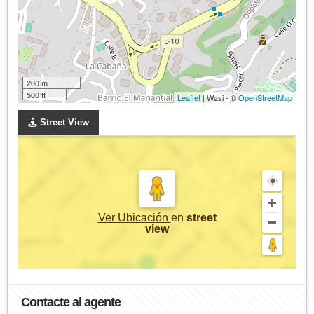
200 m
500 ft
Leaflet
| Wasi - ©
OpenStreetMap
Street View
Ver Ubicación
en
street
view
Contacte al agente