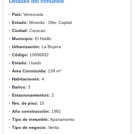
Detalles del inmueble
País:
Venezuela
Estado:
Miranda - Dtto. Capital
Ciudad:
Caracas
Municipio:
El Hatillo
Urbanización:
La Boyera
Código:
10006832
Estado:
Usado
Área Construida:
139 m²
Habitaciones:
4
Baños:
3
Estacionamientos:
2
Nro. de piso:
15
Año construcción:
1981
Tipo de inmueble:
Apartamento
Tipo de negocio:
Venta