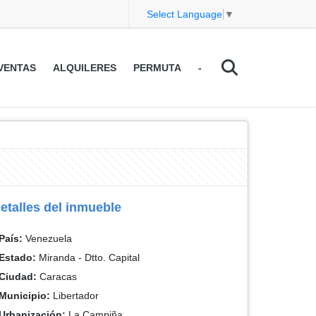
Select Language
▼
VENTAS
ALQUILERES
PERMUTA
-
etalles del inmueble
País:
Venezuela
Estado:
Miranda - Dtto. Capital
Ciudad:
Caracas
Municipio:
Libertador
Urbanización:
La Campiña