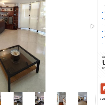
P
D
Com