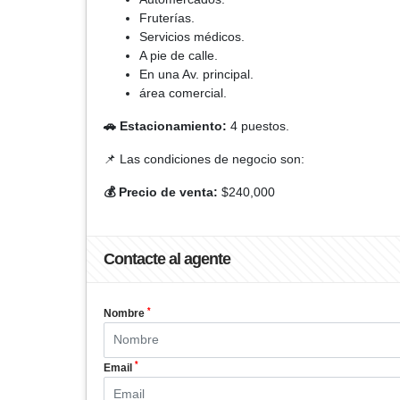
Fruterías.
Servicios médicos.
A pie de calle.
En una Av. principal.
área comercial.
🚗 Estacionamiento:
4 puestos.
📌 Las condiciones de negocio son:
💰 Precio de venta:
$240,000
Contacte al agente
*
Nombre
*
Email