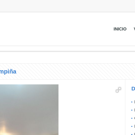
INICIO
ampiña
D