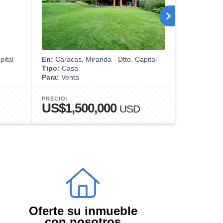
pital
En:
Caracas, Miranda - Dtto. Capital
En:
Caracas,
Tipo:
Casa
Tipo:
Apart
Para:
Venta
Para:
Alquil
PRECIO:
PRECIO:
US$1,500,000
US$3,
USD
Oferte su inmueble
con nosotros