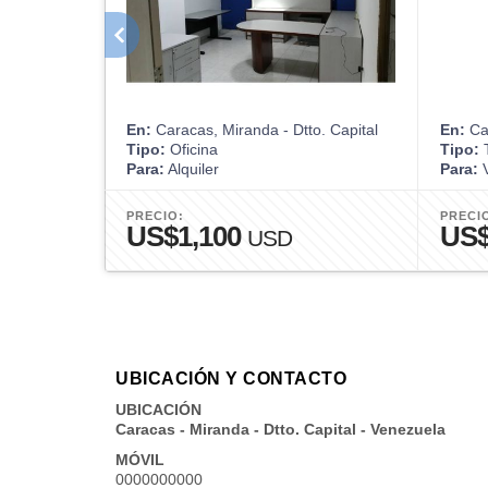
En:
Caracas, Miranda - Dtto. Capital
En:
Car
Tipo:
Oficina
Tipo:
T
Para:
Alquiler
Para:
V
PRECIO:
PRECI
US$1,100
US$
USD
UBICACIÓN Y CONTACTO
UBICACIÓN
Caracas - Miranda - Dtto. Capital - Venezuela
MÓVIL
0000000000