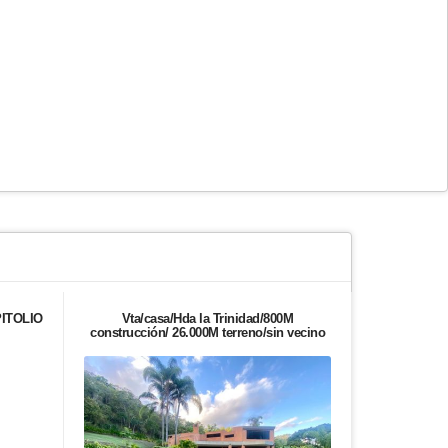
ITOLIO
Vta/casa/Hda la Trinidad/800M
Alquilo apa
construcción/ 26.000M terreno/sin vecino