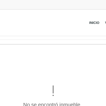
INICIO
No se encontró inmueble .