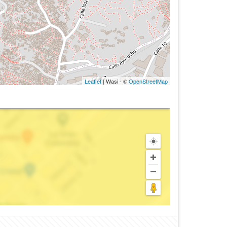
Leaflet
| Wasi - ©
OpenStreetMap