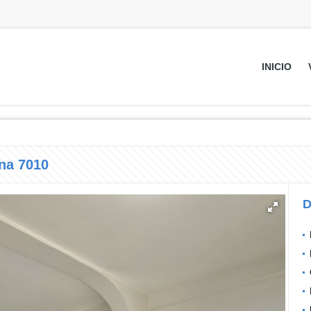
INICIO
na 7010
D