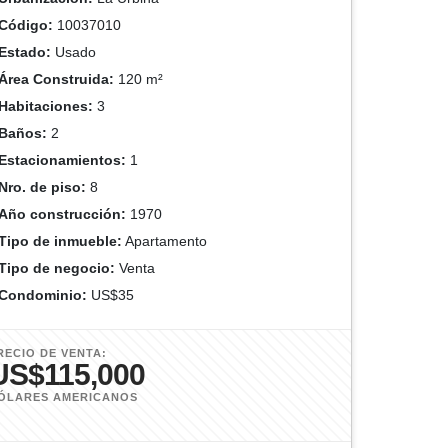
Código:
10037010
Estado:
Usado
Área Construida:
120 m²
Habitaciones:
3
Baños:
2
Estacionamientos:
1
Nro. de piso:
8
Año construcción:
1970
Tipo de inmueble:
Apartamento
Tipo de negocio:
Venta
Condominio:
US$35
RECIO DE VENTA:
US$115,000
ÓLARES AMERICANOS