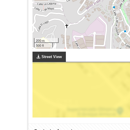
200 m
500 ft
Street View