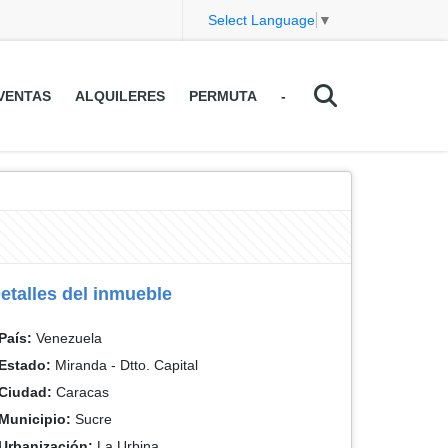
Select Language
▼
VENTAS
ALQUILERES
PERMUTA
-
etalles del inmueble
País:
Venezuela
Estado:
Miranda - Dtto. Capital
Ciudad:
Caracas
Municipio:
Sucre
Urbanización:
La Urbina