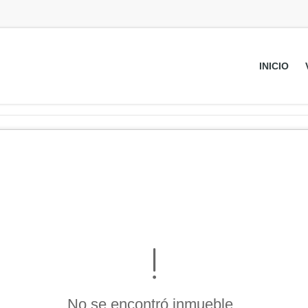
INICIO
No se encontró inmueble .