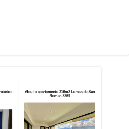
ratorios
Alquilo apartamento 316m2 Lomas de San
Casa en ven
Roman 8369