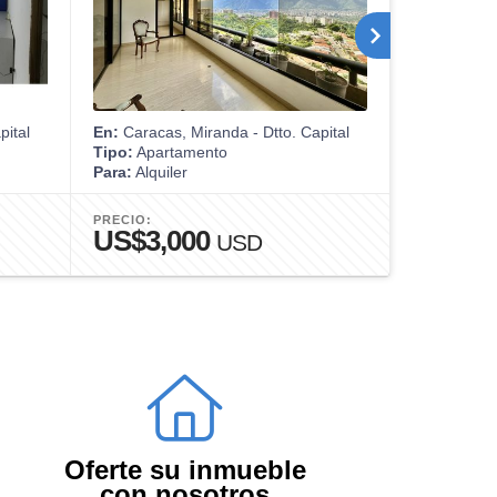
pital
En:
Caracas, Miranda - Dtto. Capital
En:
Caracas,
Tipo:
Apartamento
Tipo:
Casa
Para:
Alquiler
Para:
Venta
PRECIO:
PRECIO:
US$3,000
US$65
USD
Oferte su inmueble
con nosotros