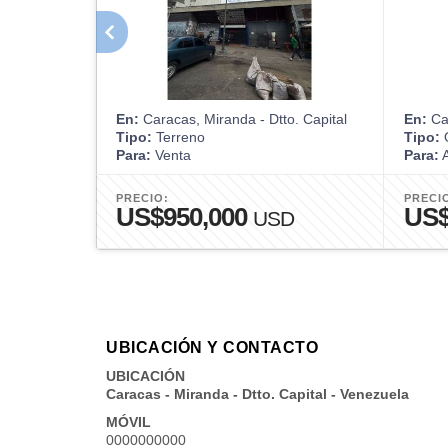
En:
Caracas, Miranda - Dtto. Capital
En:
Car
Tipo:
Terreno
Tipo:
O
Para:
Venta
Para:
A
PRECIO:
PRECI
US$950,000
US
USD
UBICACIÓN Y CONTACTO
UBICACIÓN
Caracas - Miranda - Dtto. Capital - Venezuela
MÓVIL
0000000000