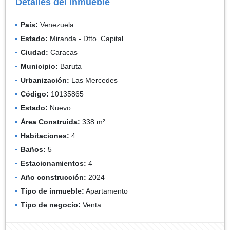
Detalles del inmueble
País:
Venezuela
Estado:
Miranda - Dtto. Capital
Ciudad:
Caracas
Municipio:
Baruta
Urbanización:
Las Mercedes
Código:
10135865
Estado:
Nuevo
Área Construida:
338 m²
Habitaciones:
4
Baños:
5
Estacionamientos:
4
Año construcción:
2024
Tipo de inmueble:
Apartamento
Tipo de negocio:
Venta