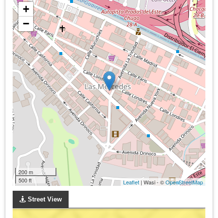
+
−
200 m
500 ft
Leaflet
| Wasi - ©
OpenStreetMap
Street View