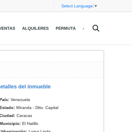
Select Language
▼
VENTAS
ALQUILERES
PERMUTA
-
etalles del inmueble
País:
Venezuela
Estado:
Miranda - Dtto. Capital
Ciudad:
Caracas
Municipio:
El Hatillo
Urbanización:
Loma Linda