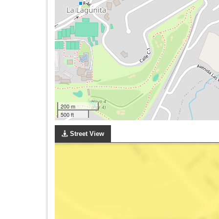
200 m
500 ft
Street View