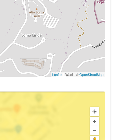
Leaflet
| Wasi - ©
OpenStreetMap