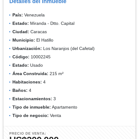
Detalles del inmueble
País:
Venezuela
Estado:
Miranda - Dtto. Capital
Ciudad:
Caracas
Municipio:
El Hatillo
Urbanización:
Los Naranjos (del Cafetal)
Código:
10002245
Estado:
Usado
Área Construida:
215 m²
Habitaciones:
4
Baños:
4
Estacionamientos:
3
Tipo de inmueble:
Apartamento
Tipo de negocio:
Venta
PRECIO DE VENTA: