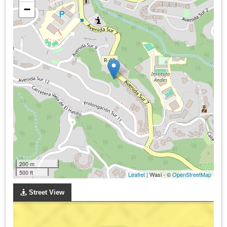
−
200 m
500 ft
Leaflet
| Wasi - ©
OpenStreetMap
Street View