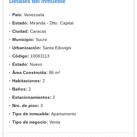
Detalles del inmueble
País:
Venezuela
Estado:
Miranda - Dtto. Capital
Ciudad:
Caracas
Municipio:
Sucre
Urbanización:
Santa Eduvigis
Código:
10083113
Estado:
Nuevo
Área Construida:
86 m²
Habitaciones:
2
Baños:
2
Estacionamientos:
2
Nro. de piso:
3
Tipo de inmueble:
Apartamento
Tipo de negocio:
Venta