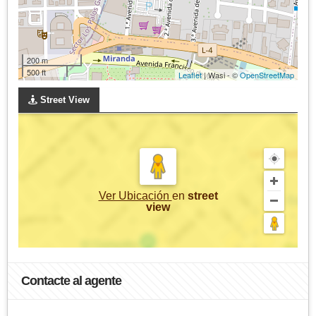
200 m
500 ft
Leaflet
| Wasi - ©
OpenStreetMap
Street View
Ver Ubicación
en
street
view
Contacte al agente