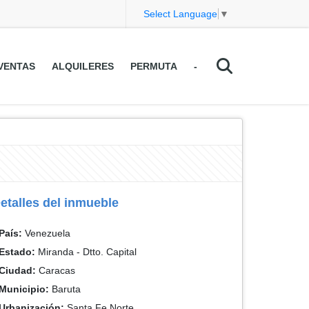
Select Language
▼
VENTAS
ALQUILERES
PERMUTA
-
etalles del inmueble
País:
Venezuela
Estado:
Miranda - Dtto. Capital
Ciudad:
Caracas
Municipio:
Baruta
Urbanización:
Santa Fe Norte