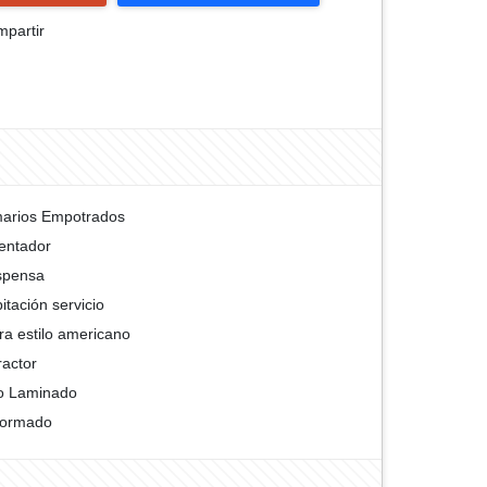
partir
arios Empotrados
entador
spensa
itación servicio
ra estilo americano
ractor
o Laminado
formado