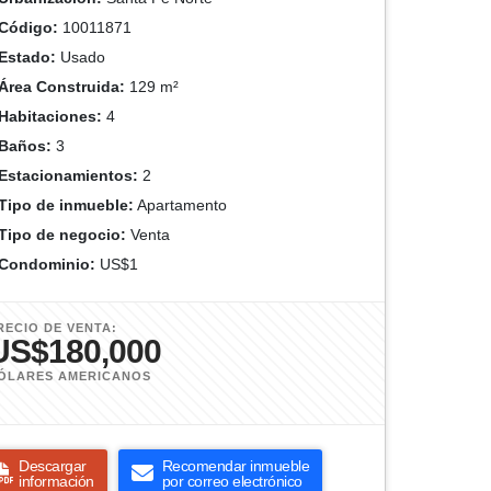
Código:
10011871
Estado:
Usado
Área Construida:
129 m²
Habitaciones:
4
Baños:
3
Estacionamientos:
2
Tipo de inmueble:
Apartamento
Tipo de negocio:
Venta
Condominio:
US$1
RECIO DE VENTA:
US$180,000
ÓLARES AMERICANOS
Descargar
Recomendar inmueble
información
por correo electrónico