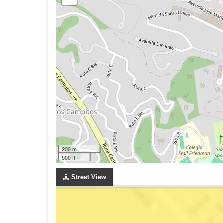
200 m
500 ft
Street View