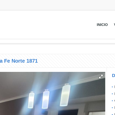
INICIO
a Fe Norte 1871
D