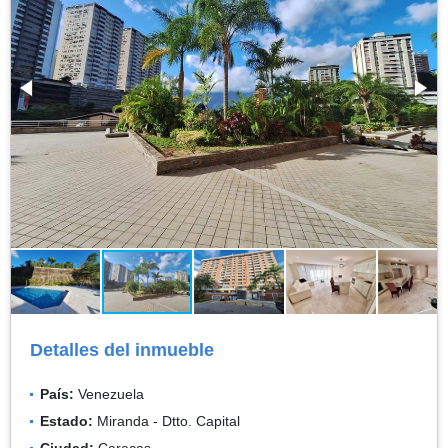
Detalles del inmueble
País:
Venezuela
Estado:
Miranda - Dtto. Capital
Ciudad:
Caracas