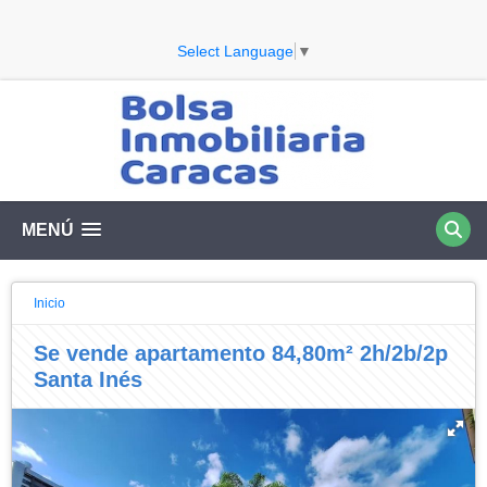
Select Language
▼
MENÚ
Inicio
Se vende apartamento 84,80m² 2h/2b/2p
Santa Inés