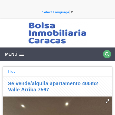
Select Language
▼
MENÚ
Inicio
Se vende/alquila apartamento 400m2
Valle Arriba 7567