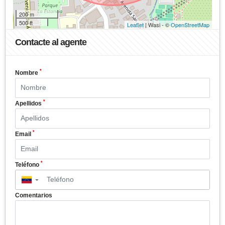
200 m
500 ft
Leaflet
| Wasi - ©
OpenStreetMap
Contacte al agente
*
Nombre
*
Apellidos
*
Email
*
Teléfono
▼
Comentarios