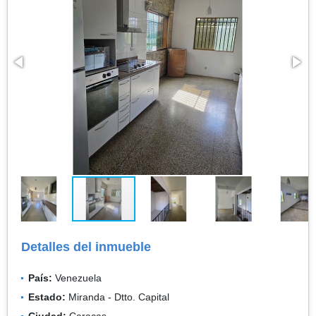
Detalles del inmueble
País:
Venezuela
Estado:
Miranda - Dtto. Capital
Ciudad:
Caracas