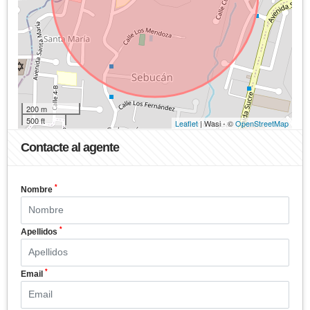
200 m
500 ft
Leaflet
| Wasi - ©
OpenStreetMap
Contacte al agente
*
Nombre
*
Apellidos
*
Email