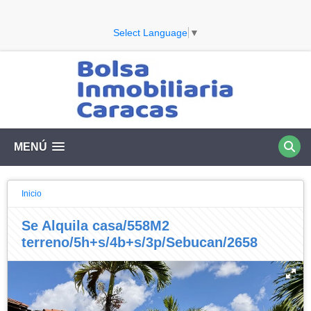
Select Language
▼
MENÚ
Inicio
Se Alquila casa/558M2
terreno/5h+s/4b+s/3p/Sebucan/2658