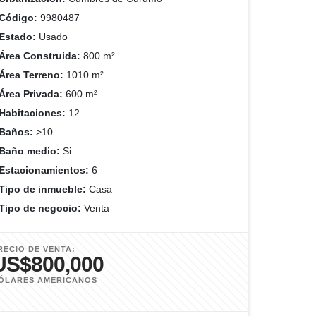
Código:
9980487
Estado:
Usado
Área Construida:
800 m²
Área Terreno:
1010 m²
Área Privada:
600 m²
Habitaciones:
12
Baños:
>10
Baño medio:
Si
Estacionamientos:
6
Tipo de inmueble:
Casa
Tipo de negocio:
Venta
RECIO DE VENTA:
US$800,000
ÓLARES AMERICANOS