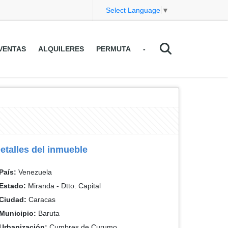
Select Language
▼
VENTAS
ALQUILERES
PERMUTA
-
etalles del inmueble
País:
Venezuela
Estado:
Miranda - Dtto. Capital
Ciudad:
Caracas
Municipio:
Baruta
Urbanización:
Cumbres de Curumo