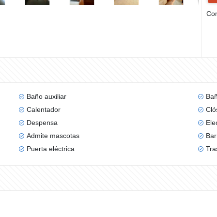
Com
Baño auxiliar
Bañ
Calentador
Cló
Despensa
Ele
Admite mascotas
Bar
Puerta eléctrica
Tra