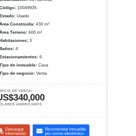
Código:
10049935
Estado:
Usado
Área Construida:
430 m²
Área Terreno:
600 m²
Habitaciones:
3
Baños:
4
Estacionamientos:
6
Tipo de inmueble:
Casa
Tipo de negocio:
Venta
RECIO DE VENTA:
US$340,000
ÓLARES AMERICANOS
Descargar
Recomendar inmueble
información
por correo electrónico