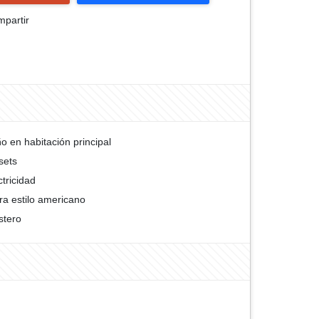
partir
o en habitación principal
sets
ctricidad
ra estilo americano
stero