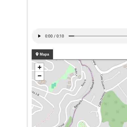
Mapa
+
−