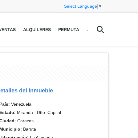
Select Language
▼
VENTAS
ALQUILERES
PERMUTA
-
etalles del inmueble
País:
Venezuela
Estado:
Miranda - Dtto. Capital
Ciudad:
Caracas
Municipio:
Baruta
Urbanización:
La Alameda