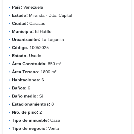
País:
Venezuela
Estado:
Miranda - Dtto. Capital
Ciudad:
Caracas
Municipio:
El Hatillo
Urbanización:
La Lagunita
Código:
10052025
Estado:
Usado
Área Construida:
850 m²
Área Terreno:
1800 m²
Habitaciones:
6
Baños:
6
Baño medio:
Si
Estacionamientos:
8
Nro. de piso:
2
Tipo de inmueble:
Casa
Tipo de negocio:
Venta