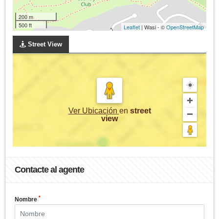
200 m
500 ft
Leaflet
| Wasi - ©
OpenStreetMap
Street View
Ver Ubicación
en
street
view
Contacte al agente
*
Nombre