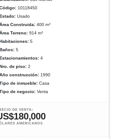
Código:
10118450
Estado:
Usado
Área Construida:
400 m²
Área Terreno:
914 m²
Habitaciones:
5
Baños:
5
Estacionamientos:
4
Nro. de piso:
2
Año construcción:
1990
Tipo de inmueble:
Casa
Tipo de negocio:
Venta
RECIO DE VENTA:
US$180,000
ÓLARES AMERICANOS