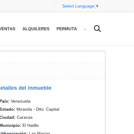
Select Language
▼
VENTAS
ALQUILERES
PERMUTA
-
etalles del inmueble
País:
Venezuela
Estado:
Miranda - Dtto. Capital
Ciudad:
Caracas
Municipio:
El Hatillo
Urbanización:
Las Marías