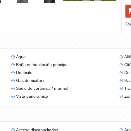
Com
Agua
Alti
Baño en habitación principal
Cit
Depósito
De
Gas domiciliario
Hab
Suelo de cerámica / mármol
Tra
Vista panorámica
Zon
Acceso discapacitados
Árb