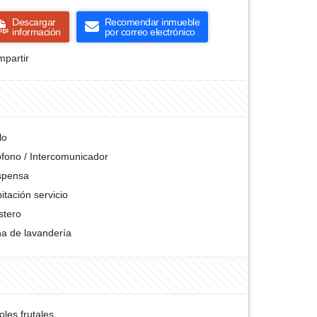
Descargar
Recomendar inmueble
información
por correo electrónico
partir
llo
ófono / Intercomunicador
spensa
itación servicio
stero
a de lavandería
oles frutales