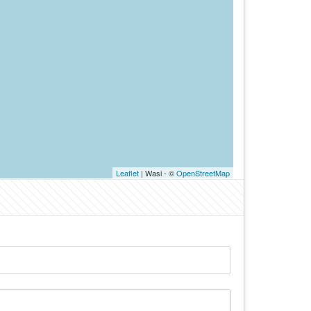
Leaflet
| Wasi - ©
OpenStreetMap