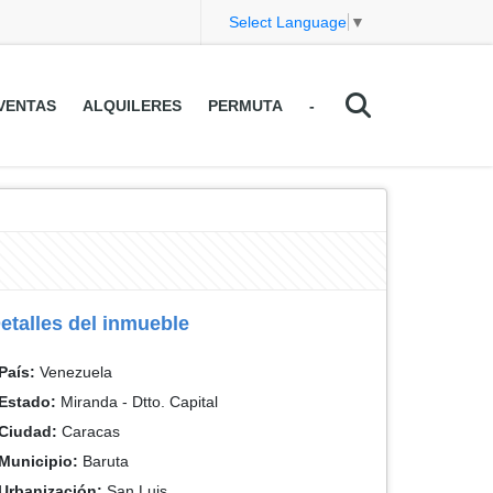
Select Language
▼
VENTAS
ALQUILERES
PERMUTA
-
etalles del inmueble
País:
Venezuela
Estado:
Miranda - Dtto. Capital
Ciudad:
Caracas
Municipio:
Baruta
Urbanización:
San Luis