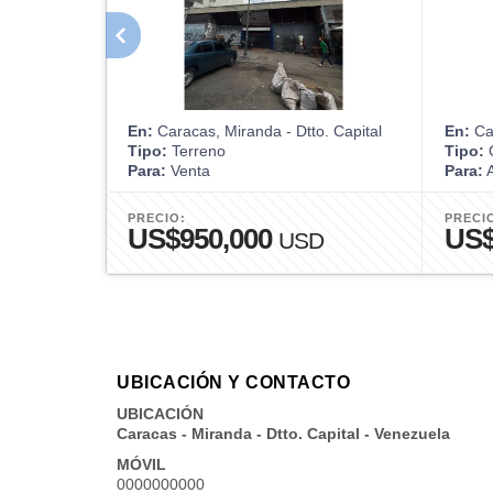
En:
Caracas, Miranda - Dtto. Capital
En:
Car
Tipo:
Terreno
Tipo:
O
Para:
Venta
Para:
A
PRECIO:
PRECI
US$950,000
US
USD
UBICACIÓN Y CONTACTO
UBICACIÓN
Caracas - Miranda - Dtto. Capital - Venezuela
MÓVIL
0000000000