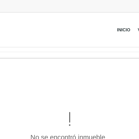
INICIO
No se encontró inmueble .