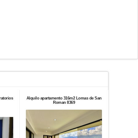
ratorios
Alquilo apartamento 316m2 Lomas de San
Casa en ven
Roman 8369