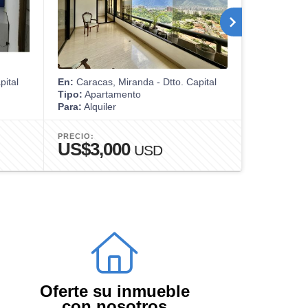
pital
En:
Caracas, Miranda - Dtto. Capital
En:
Caracas,
Tipo:
Apartamento
Tipo:
Casa
Para:
Alquiler
Para:
Venta
PRECIO:
PRECIO:
US$3,000
US$65
USD
Oferte su inmueble
con nosotros