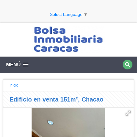
Select Language
▼
MENÚ
Inicio
Edificio en venta 151m², Chacao