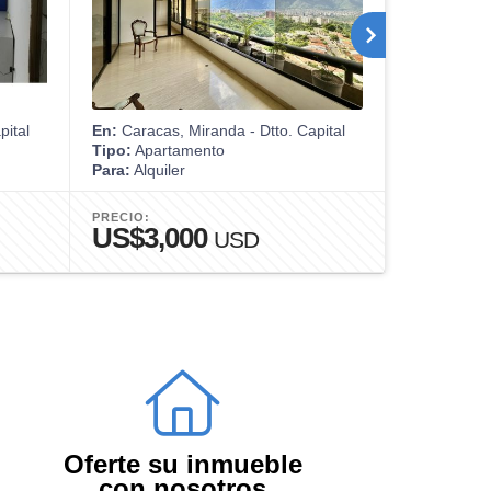
pital
En:
Caracas, Miranda - Dtto. Capital
En:
Caracas,
Tipo:
Apartamento
Tipo:
Casa
Para:
Alquiler
Para:
Venta
PRECIO:
PRECIO:
US$3,000
US$65
USD
Oferte su inmueble
con nosotros