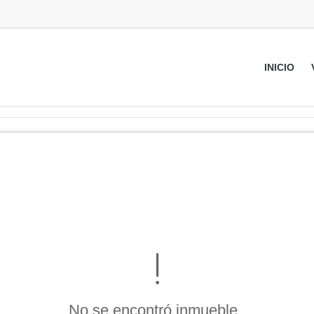
INICIO
No se encontró inmueble .