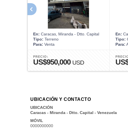
En:
Caracas, Miranda - Dtto. Capital
En:
Car
Tipo:
Terreno
Tipo:
O
Para:
Venta
Para:
A
PRECIO:
PRECI
US$950,000
US
USD
UBICACIÓN Y CONTACTO
UBICACIÓN
Caracas - Miranda - Dtto. Capital - Venezuela
MÓVIL
0000000000