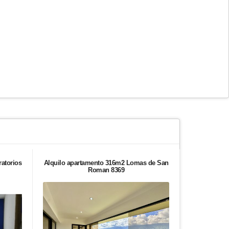
ratorios
Alquilo apartamento 316m2 Lomas de San
Casa en ven
Roman 8369