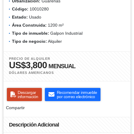
Urbanización:
Guarenas
Código:
10010280
Estado:
Usado
Área Construida:
1200 m²
Tipo de inmueble:
Galpon Industrial
Tipo de negocio:
Alquiler
PRECIO DE ALQUILER
US$3,800
MENSUAL
DÓLARES AMERICANOS
Descargar
Recomendar inmueble
información
por correo electrónico
Compartir
Descripción Adicional