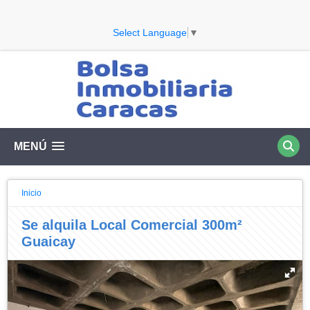
Select Language
▼
MENÚ
Inicio
Se alquila Local Comercial 300m²
Guaicay