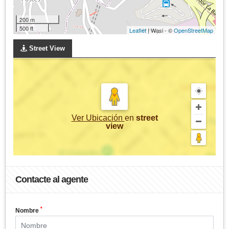
200 m
500 ft
Leaflet
| Wasi - ©
OpenStreetMap
Street View
Ver Ubicación
en
street
view
Contacte al agente
*
Nombre