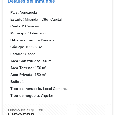
Detalles del inmueble
País:
Venezuela
Estado:
Miranda - Dtto. Capital
Ciudad:
Caracas
Municipio:
Libertador
Urbanización:
La Bandera
Código:
10039232
Estado:
Usado
Área Construida:
150 m²
Área Terreno:
150 m²
Área Privada:
150 m²
Baño:
1
Tipo de inmueble:
Local Comercial
Tipo de negocio:
Alquiler
PRECIO DE ALQUILER