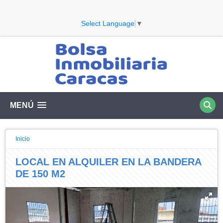
Select Language
▼
MENÚ
Inicio
LOCAL EN ALQUILER EN LA BANDERA
DE 150 M2