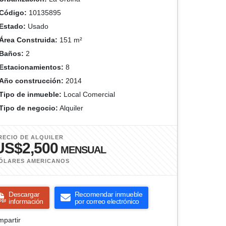
Código:
10135895
Estado:
Usado
Área Construida:
151 m²
Baños:
2
Estacionamientos:
8
Año construcción:
2014
Tipo de inmueble:
Local Comercial
Tipo de negocio:
Alquiler
RECIO DE ALQUILER
US$2,500
MENSUAL
ÓLARES AMERICANOS
Descargar
Recomendar inmueble
información
por correo electrónico
partir