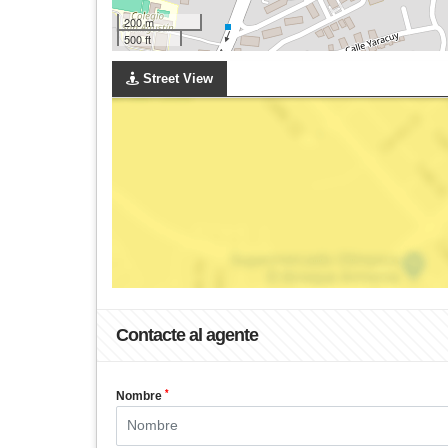
200 m
500 ft
Street View
Contacte al agente
*
Nombre