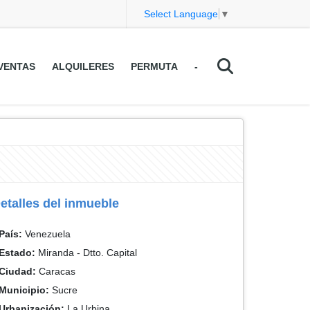
Select Language
▼
VENTAS
ALQUILERES
PERMUTA
-
etalles del inmueble
País:
Venezuela
Estado:
Miranda - Dtto. Capital
Ciudad:
Caracas
Municipio:
Sucre
Urbanización:
La Urbina