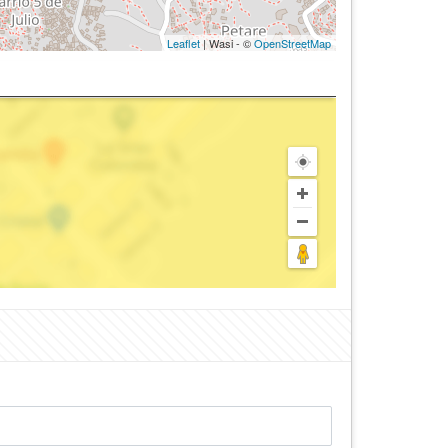
Leaflet
| Wasi - ©
OpenStreetMap