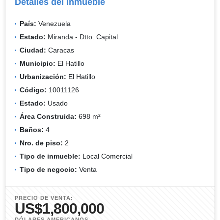
Detalles del inmueble
País:
Venezuela
Estado:
Miranda - Dtto. Capital
Ciudad:
Caracas
Municipio:
El Hatillo
Urbanización:
El Hatillo
Código:
10011126
Estado:
Usado
Área Construida:
698 m²
Baños:
4
Nro. de piso:
2
Tipo de inmueble:
Local Comercial
Tipo de negocio:
Venta
PRECIO DE VENTA:
US$1,800,000
DÓLARES AMERICANOS