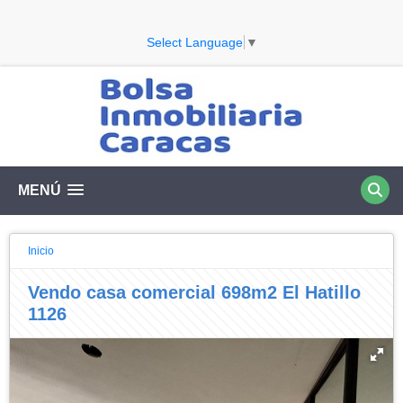
Select Language
▼
MENÚ
Inicio
Vendo casa comercial 698m2 El Hatillo
1126