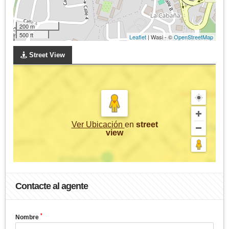
200 m
500 ft
Leaflet
| Wasi - ©
OpenStreetMap
Street View
Ver Ubicación
en
street
view
Contacte al agente
*
Nombre