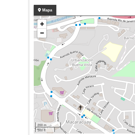
Mapa
+
−
200 m
500 ft