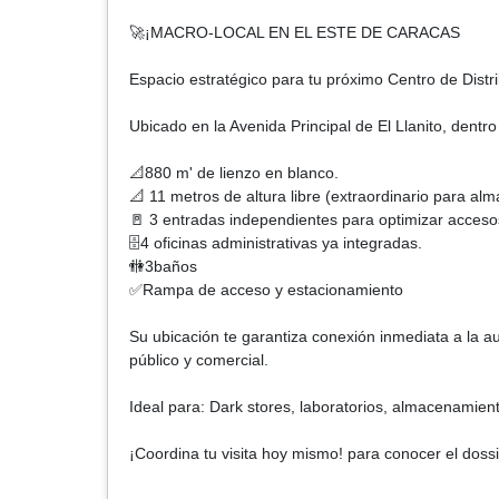
🚀¡MACRO-LOCAL EN EL ESTE DE CARACAS
Espacio estratégico para tu próximo Centro de Dist
Ubicado en la Avenida Principal de El Llanito, dentr
📐880 m' de lienzo en blanco.
📐 11 metros de altura libre (extraordinario para alm
🚪 3 entradas independientes para optimizar acceso
🗄️4 oficinas administrativas ya integradas.
🚻3baños
✅Rampa de acceso y estacionamiento
Su ubicación te garantiza conexión inmediata a la aut
público y comercial.
Ideal para: Dark stores, laboratorios, almacenami
¡Coordina tu visita hoy mismo! para conocer el doss