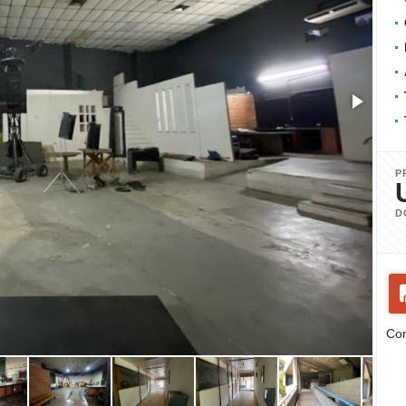
P
D
Com