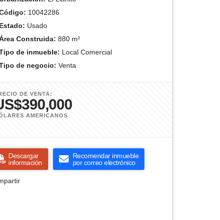
Código:
10042286
Estado:
Usado
Área Construida:
880 m²
Tipo de inmueble:
Local Comercial
Tipo de negocio:
Venta
RECIO DE VENTA:
US$390,000
ÓLARES AMERICANOS
Descargar
Recomendar inmueble
información
por correo electrónico
partir