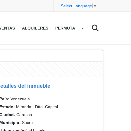
Select Language
▼
VENTAS
ALQUILERES
PERMUTA
-
etalles del inmueble
País:
Venezuela
Estado:
Miranda - Dtto. Capital
Ciudad:
Caracas
Municipio:
Sucre
Urbanización:
El Llanito