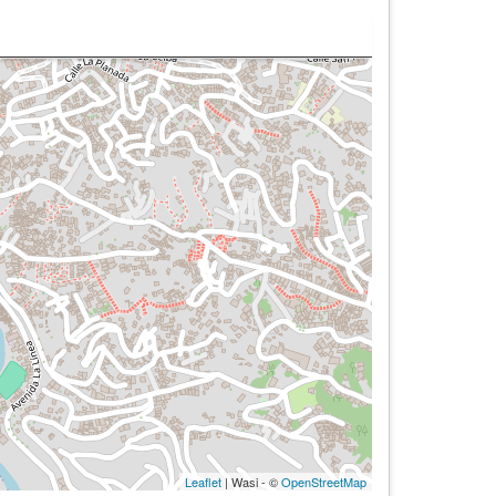
Leaflet
| Wasi - ©
OpenStreetMap