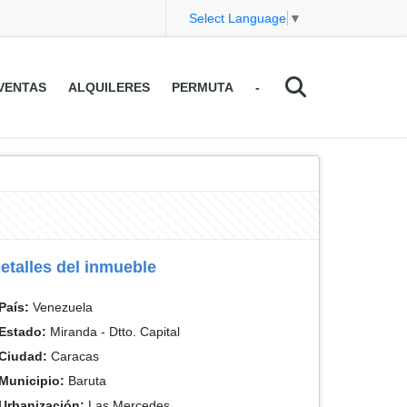
Select Language
▼
VENTAS
ALQUILERES
PERMUTA
-
etalles del inmueble
País:
Venezuela
Estado:
Miranda - Dtto. Capital
Ciudad:
Caracas
Municipio:
Baruta
Urbanización:
Las Mercedes