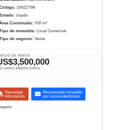
Código:
10022798
Estado:
Usado
Área Construida:
700 m²
Tipo de inmueble:
Local Comercial
Tipo de negocio:
Venta
RECIO DE VENTA:
US$3,500,000
ÓLARES AMERICANOS
Descargar
Recomendar inmueble
información
por correo electrónico
partir