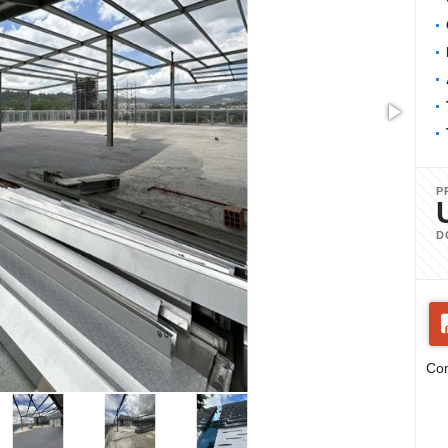
P
D
Com