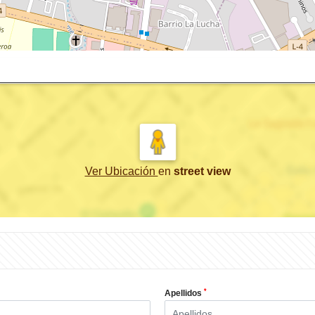
Ver Ubicación
en
street view
*
Apellidos