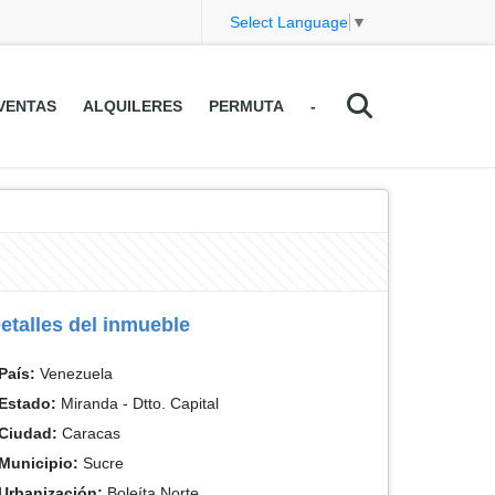
Select Language
▼
VENTAS
ALQUILERES
PERMUTA
-
etalles del inmueble
País:
Venezuela
Estado:
Miranda - Dtto. Capital
Ciudad:
Caracas
Municipio:
Sucre
Urbanización:
Boleíta Norte