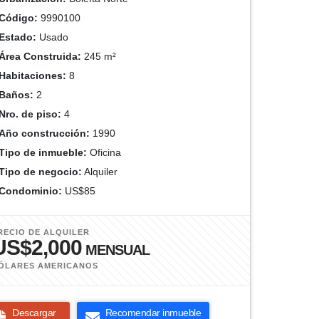
Código:
9990100
Estado:
Usado
Área Construida:
245 m²
Habitaciones:
8
Baños:
2
Nro. de piso:
4
Año construcción:
1990
Tipo de inmueble:
Oficina
Tipo de negocio:
Alquiler
Condominio:
US$85
RECIO DE ALQUILER
US$2,000
MENSUAL
ÓLARES AMERICANOS
Descargar
Recomendar inmueble