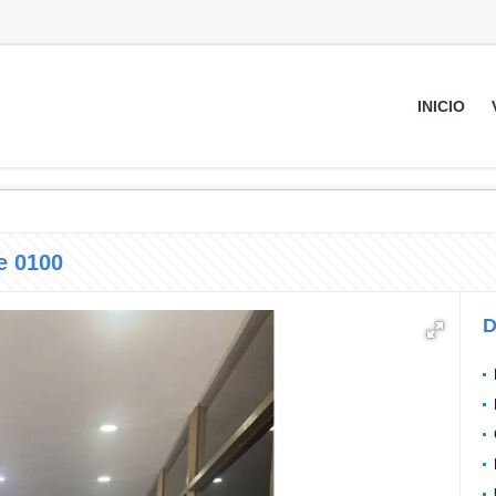
INICIO
e 0100
D