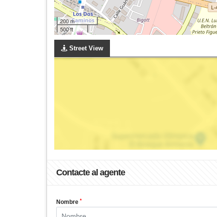
200 m
500 ft
Street View
Contacte al agente
*
Nombre