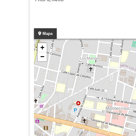
Mapa
+
−