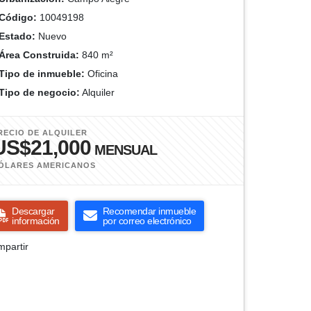
Código:
10049198
Estado:
Nuevo
Área Construida:
840 m²
Tipo de inmueble:
Oficina
Tipo de negocio:
Alquiler
RECIO DE ALQUILER
US$21,000
MENSUAL
ÓLARES AMERICANOS
Descargar
Recomendar inmueble
información
por correo electrónico
partir