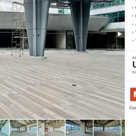
P
D
Com