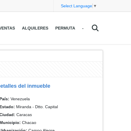
Select Language
▼
VENTAS
ALQUILERES
PERMUTA
-
etalles del inmueble
País:
Venezuela
Estado:
Miranda - Dtto. Capital
Ciudad:
Caracas
Municipio:
Chacao
Urbanización:
Campo Alegre