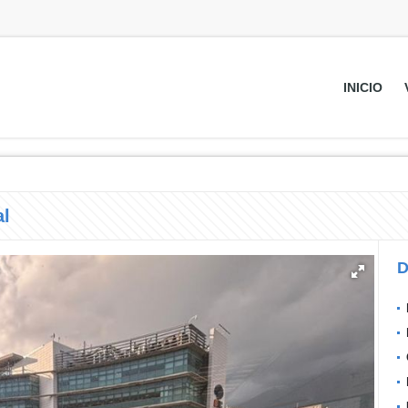
INICIO
al
D