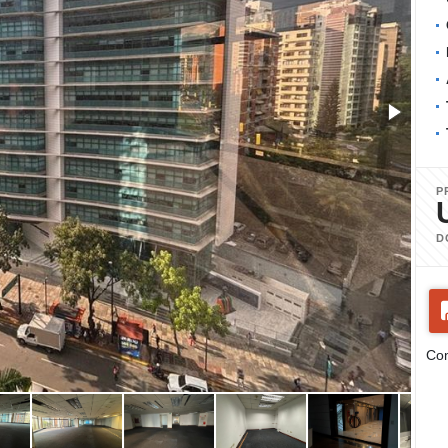
P
D
Com