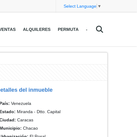
Select Language
▼
VENTAS
ALQUILERES
PERMUTA
-
etalles del inmueble
País:
Venezuela
Estado:
Miranda - Dtto. Capital
Ciudad:
Caracas
Municipio:
Chacao
Urbanización:
El Rosal