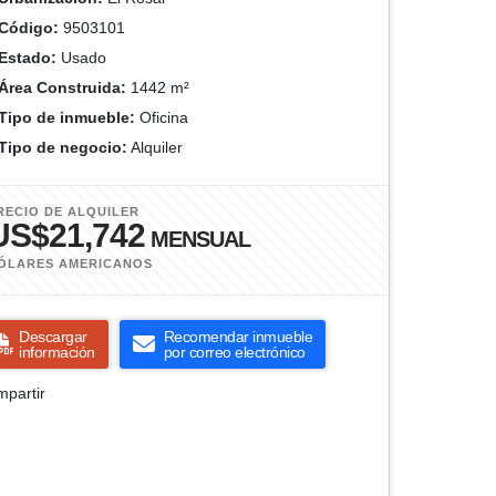
Código:
9503101
Estado:
Usado
Área Construida:
1442 m²
Tipo de inmueble:
Oficina
Tipo de negocio:
Alquiler
RECIO DE ALQUILER
US$21,742
MENSUAL
ÓLARES AMERICANOS
Descargar
Recomendar inmueble
información
por correo electrónico
partir