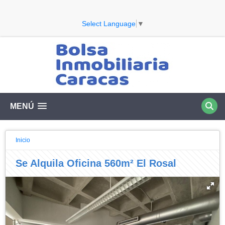
Select Language
▼
MENÚ
Inicio
Se Alquila Oficina 560m² El Rosal