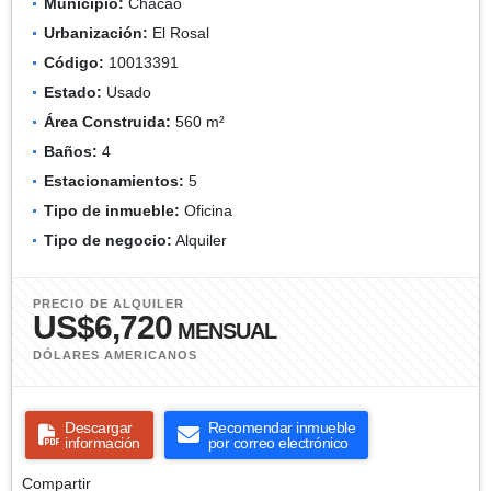
Municipio:
Chacao
Urbanización:
El Rosal
Código:
10013391
Estado:
Usado
Área Construida:
560 m²
Baños:
4
Estacionamientos:
5
Tipo de inmueble:
Oficina
Tipo de negocio:
Alquiler
PRECIO DE ALQUILER
US$6,720
MENSUAL
DÓLARES AMERICANOS
Descargar
Recomendar inmueble
información
por correo electrónico
Compartir