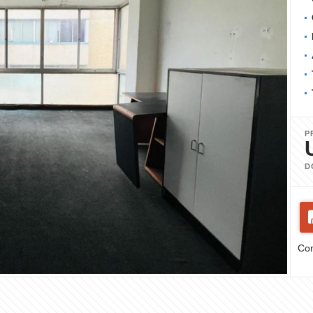
P
D
Com