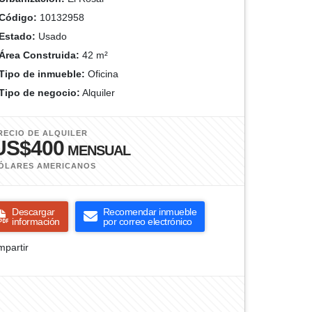
Código:
10132958
Estado:
Usado
Área Construida:
42 m²
Tipo de inmueble:
Oficina
Tipo de negocio:
Alquiler
RECIO DE ALQUILER
US$400
MENSUAL
ÓLARES AMERICANOS
Descargar
Recomendar inmueble
información
por correo electrónico
partir