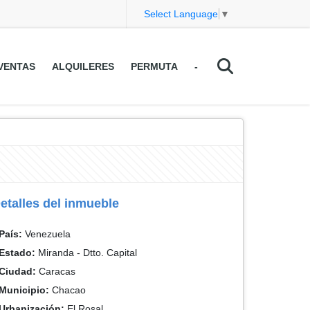
Select Language
▼
VENTAS
ALQUILERES
PERMUTA
-
etalles del inmueble
País:
Venezuela
Estado:
Miranda - Dtto. Capital
Ciudad:
Caracas
Municipio:
Chacao
Urbanización:
El Rosal