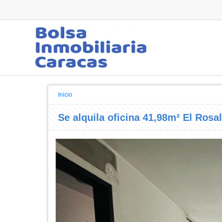
Inicio
Se alquila oficina 41,98m² El Rosal